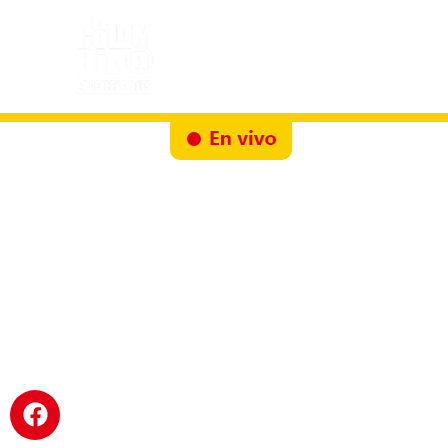
Inicio
Docureality
Ruta