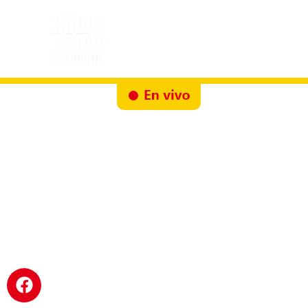
Inicio
Docureality
Ruta