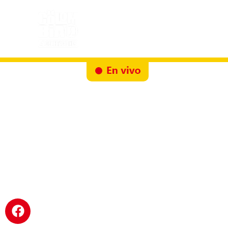
Inicio
Docureality
Ruta