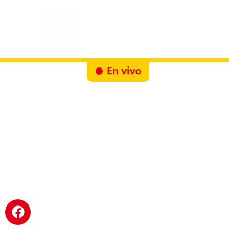
Inicio
Docureality
Ruta