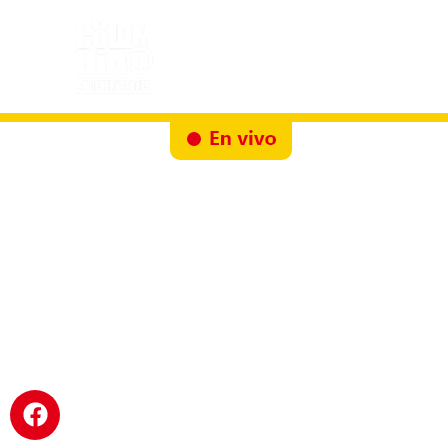
Inicio
Docureality
Ruta