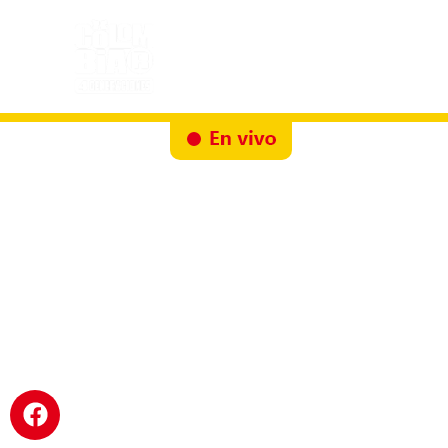
Inicio
Docureality
Ruta