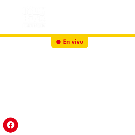
Inicio
Docureality
Ruta