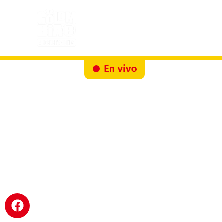
Inicio
Docureality
Ruta