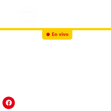
Inicio
Docureality
Ruta