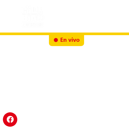
Inicio
Docureality
Ruta