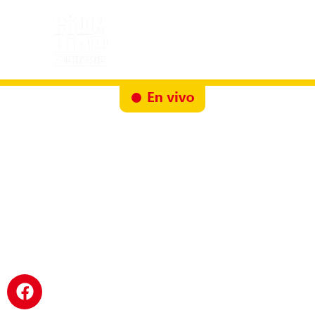
Inicio
Docureality
Ruta