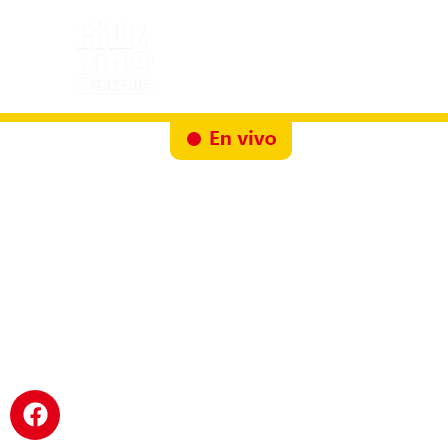
Inicio
Docureality
Ruta