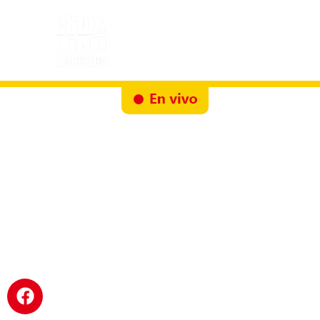
Inicio
Docureality
Ruta