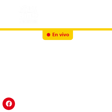
Inicio
Docureality
Ruta