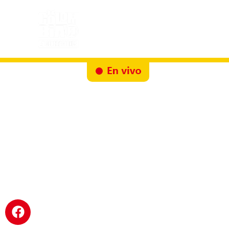
Inicio
Docureality
Ruta