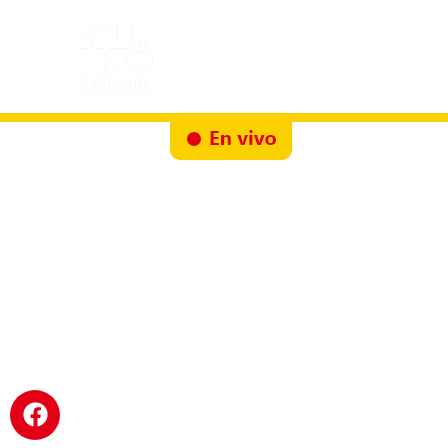
Inicio
Docureality
Ruta