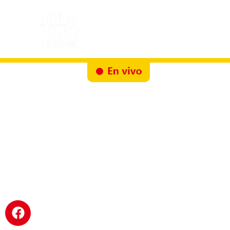
Inicio
Docureality
Ruta