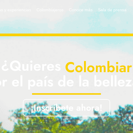
s y experiencias
Colombiajeros
Conoce más
Sala de prensa
¿Quieres
Colombiar
r el país de la belle
¡Inscríbete ahora!