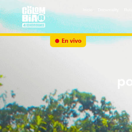
Inicio
Docureality
Ruta
po