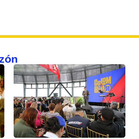
s y experiencias
Colombiajeros
Conoce más
Sala de prensa
azón