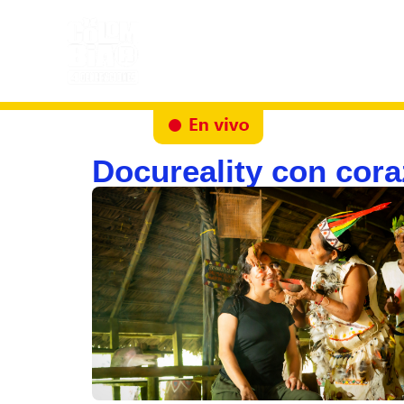
Inicio
Docureality
Ruta
Docureality con cor